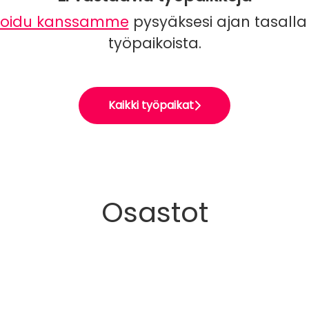
toidu kanssamme
pysyäksesi ajan tasalla
työpaikoista.
Kaikki työpaikat
Osastot
nta