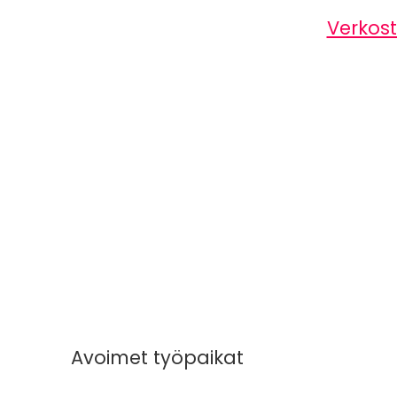
Verkos
Vartiointi ja järjestyksenvalvo
Avoimet työpaikat